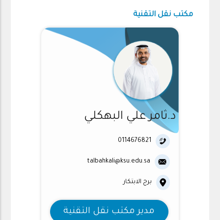
مكتب نقل التقنية
د.ثامر علي البهكلي
0114676821
talbahkali@ksu.edu.sa
برج الابتكار
مدير مكتب نقل التقنية