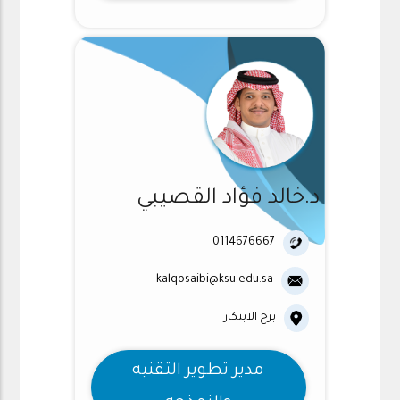
د.خالد فؤاد القصيبي
0114676667
kalqosaibi@ksu.edu.sa
برج الابتكار
مدير تطوير التقنيه