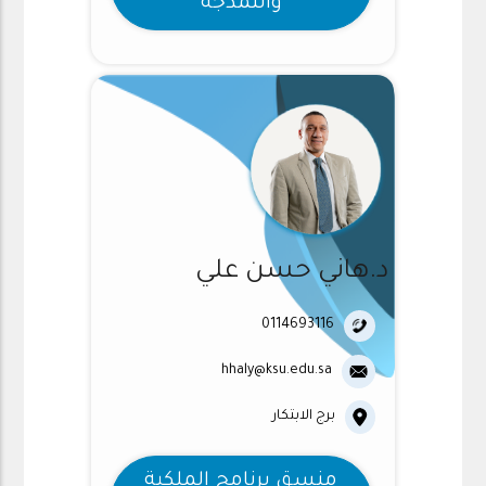
والنمذجه
د.هاني حسن علي
0114693116
hhaly@ksu.edu.sa
برج الابتكار
منسق برنامج الملكية