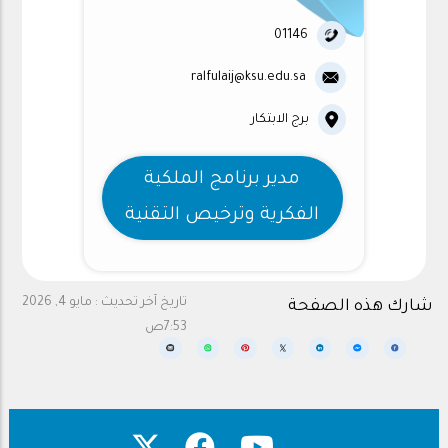
01146
ralfulaij@ksu.edu.sa
برج الابتكار
مدير برنامج الملكية
الفكرية وترخيص التقنية
تاريخ آخر تحديث :
مايو 4, 2026
شارك هذه الصفحة
7:53ص