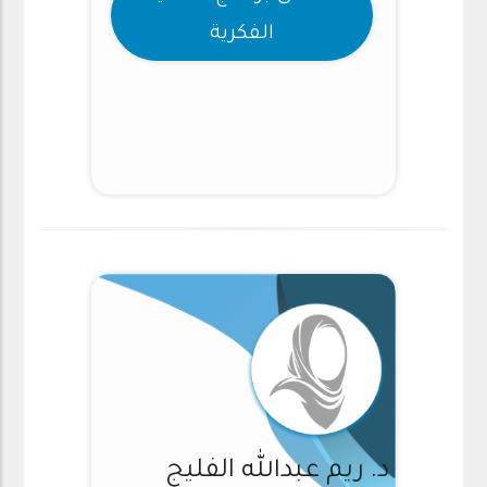
الفكرية
د. ريم عبدالله الفليج