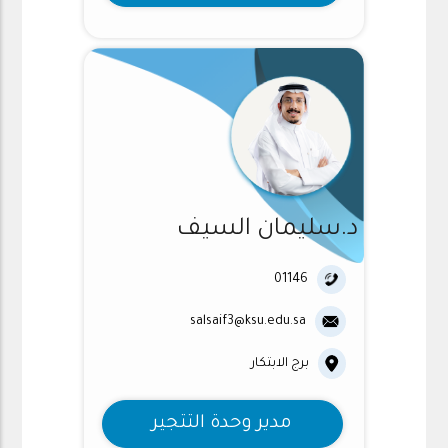
د.سليمان السيف
01146
salsaif3@ksu.edu.sa
برج الابتكار
مدير وحدة التتجير